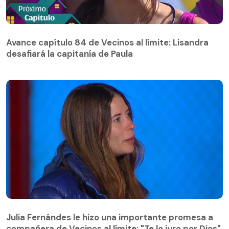
Avance capítulo 84 de Vecinos al límite: Lisandra
desafiará la capitanía de Paula
Avance capítulo 84 de Vecinos al límite: Lisandra
desafiará la capitanía de Paula
Julia Fernándes le hizo una importante promesa a
compañera de Vecinos al límite: "Te lo juro por Dios"
Julia Fernándes le hizo una importante promesa a
compañera de Vecinos al límite: "Te lo juro por Dios"