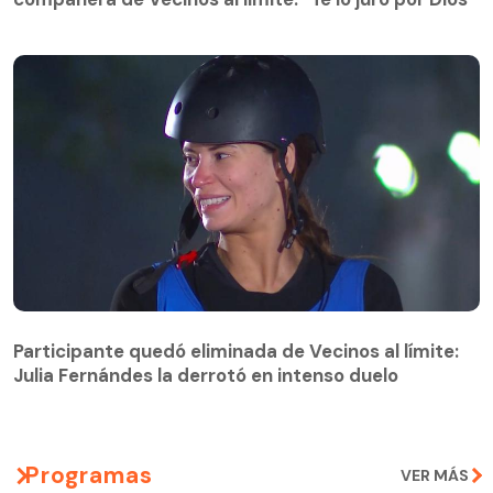
Participante quedó eliminada de Vecinos al límite:
Julia Fernándes la derrotó en intenso duelo
Participante quedó eliminada de Vecinos al límite:
Julia Fernándes la derrotó en intenso duelo
Programas
VER MÁS