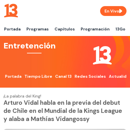
En Vivo
Portada
Programas
Capítulos
Programación
13Go
Entretención
Portada
Tiempo Libre
Canal 13
Redes Sociales
Actualida
¡La palabra del King!
Arturo Vidal habla en la previa del debut
de Chile en el Mundial de la Kings League
y alaba a Mathías Vidangossy