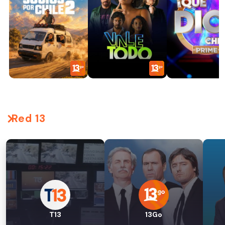
Red 13
T13
13Go