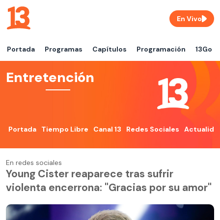
En Vivo
Portada
Programas
Capítulos
Programación
13Go
Entretención
Portada
Tiempo Libre
Canal 13
Redes Sociales
Actualida
En redes sociales
Young Cister reaparece tras sufrir
violenta encerrona: "Gracias por su amor"