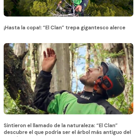
¡Hasta la copa!: “El Clan” trepa gigantesco alerce
¡Hasta la copa!: “El Clan” trepa gigantesco alerce
Sintieron el llamado de la naturaleza: “El Clan”
descubre el que podría ser el árbol más antiguo del
Sintieron el llamado de la naturaleza: “El Clan”
mundo
descubre el que podría ser el árbol más antiguo del