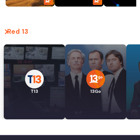
Red 13
T13
13Go