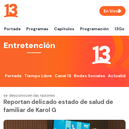
En Vivo
Portada
Programas
Capítulos
Programación
13Go
Entretención
Portada
Tiempo Libre
Canal 13
Redes Sociales
Actualida
se desconocen las razones
Reportan delicado estado de salud de
familiar de Karol G