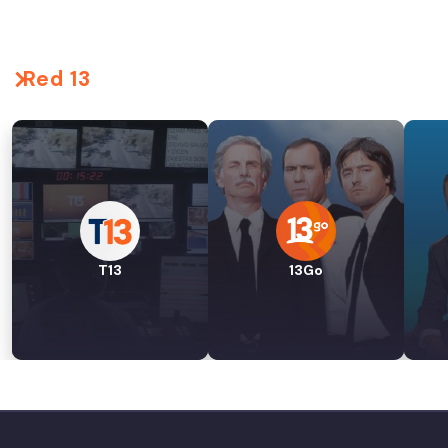
Red 13
T13
13Go