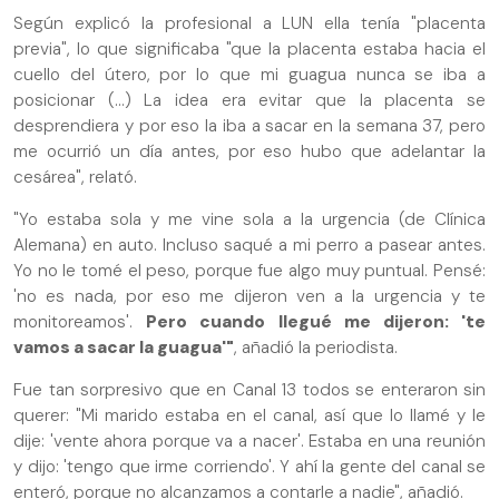
Según explicó la profesional a LUN ella tenía "placenta
previa", lo que significaba "que la placenta estaba hacia el
cuello del útero, por lo que mi guagua nunca se iba a
posicionar (...) La idea era evitar que la placenta se
desprendiera y por eso la iba a sacar en la semana 37, pero
me ocurrió un día antes, por eso hubo que adelantar la
cesárea", relató.
"Yo estaba sola y me vine sola a la urgencia (de Clínica
Alemana) en auto. Incluso saqué a mi perro a pasear antes.
Yo no le tomé el peso, porque fue algo muy puntual. Pensé:
'no es nada, por eso me dijeron ven a la urgencia y te
monitoreamos'.
Pero cuando llegué me dijeron: 'te
vamos a sacar la guagua'"
, añadió la periodista.
Fue tan sorpresivo que en Canal 13 todos se enteraron sin
querer: "Mi marido estaba en el canal, así que lo llamé y le
dije: 'vente ahora porque va a nacer'. Estaba en una reunión
y dijo: 'tengo que irme corriendo'. Y ahí la gente del canal se
enteró, porque no alcanzamos a contarle a nadie", añadió.