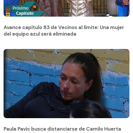
Avance capítulo 83 de Vecinos al límite: Una mujer
del equipo azul será eliminada
Avance capítulo 83 de Vecinos al límite: Una mujer
del equipo azul será eliminada
Paula Pavic busca distanciarse de Camilo Huerta
con decisiva conversación: "¡No somos pareja!
Paula Pavic busca distanciarse de Camilo Huerta