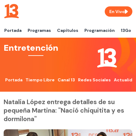
En Vivo
Portada
Programas
Capítulos
Programación
13Go
Entretención
Portada
Tiempo Libre
Canal 13
Redes Sociales
Actualida
Natalia López entrega detalles de su
pequeña Martina: "Nació chiquitita y es
dormilona"