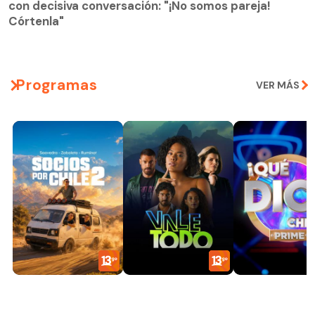
Córtenla"
con decisiva conversación: "¡No somos pareja!
Córtenla"
Programas
VER MÁS