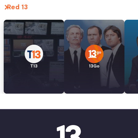
Red 13
T13
13Go