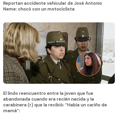
Reportan accidente vehicular de José Antonio
Neme: chocó con un motociclista
El lindo reencuentro entre la joven que fue
abandonada cuando era recién nacida y la
El lindo reencuentro entre la joven que fue
carabinera (r) que la recibió: “Había un cariño de
abandonada cuando era recién nacida y la
mamá”:
carabinera (r) que la recibió: “Había un cariño de
mamá”: