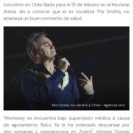
concierto en Chile fijado para el 15 de febrero en el Movistar
Arena, dio a conocer que el ex vocalista The Smiths, no
atraviesa un buen momento de salud.
Morrissey no vendrá a Chile - Agencia Uno
“Morrissey se encuentra bajo supervisión médica a causa
de agotamiento físico. Se le ha ordenado descansar por
dos semanas y permanecerá en Zurich", informa Donnie