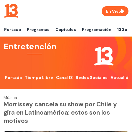
En Vivo
Portada
Programas
Capítulos
Programación
13Go
Entretención
Portada
Tiempo Libre
Canal 13
Redes Sociales
Actualida
Música
Morrissey cancela su show por Chile y
gira en Latinoamérica: estos son los
motivos