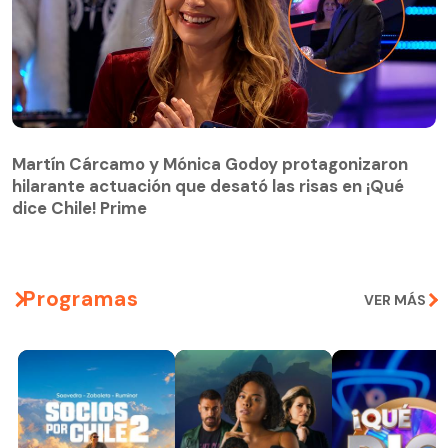
Martín Cárcamo y Mónica Godoy protagonizaron
hilarante actuación que desató las risas en ¡Qué
Martín Cárcamo y Mónica Godoy protagonizaron
dice Chile! Prime
hilarante actuación que desató las risas en ¡Qué
dice Chile! Prime
Programas
VER MÁS