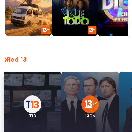
Red 13
T13
13Go