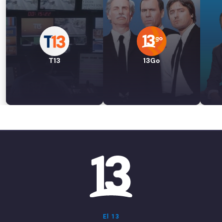
T13
13Go
El 13