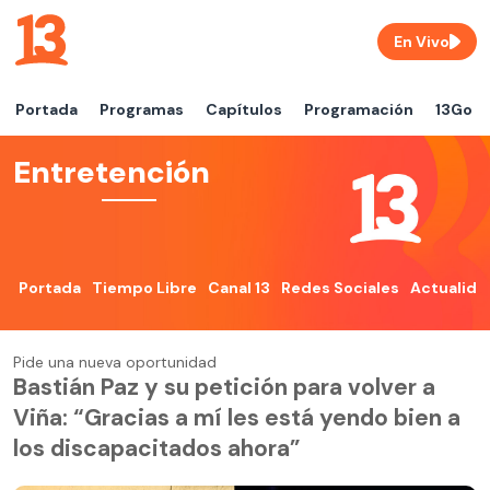
En Vivo
Portada
Programas
Capítulos
Programación
13Go
Entretención
Portada
Tiempo Libre
Canal 13
Redes Sociales
Actualida
Pide una nueva oportunidad
Bastián Paz y su petición para volver a
Viña: “Gracias a mí les está yendo bien a
los discapacitados ahora”