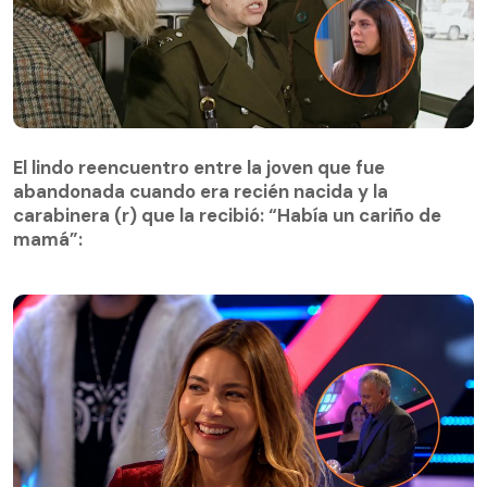
El lindo reencuentro entre la joven que fue
abandonada cuando era recién nacida y la
El lindo reencuentro entre la joven que fue
carabinera (r) que la recibió: “Había un cariño de
abandonada cuando era recién nacida y la
mamá”:
carabinera (r) que la recibió: “Había un cariño de
mamá”: