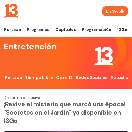
En Vivo
Portada
Programas
Capítulos
Programación
13Go
Entretención
Portada
Tiempo Libre
Canal 13
Redes Sociales
Actualida
De forma exclusiva
¡Revive el misterio que marcó una época!
"Secretos en el Jardín" ya disponible en
13Go