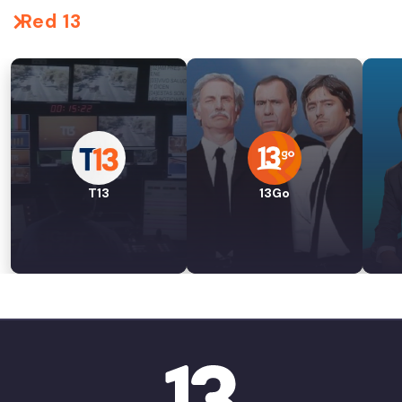
Red 13
T13
13Go