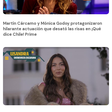
Martín Cárcamo y Mónica Godoy protagonizaron
hilarante actuación que desató las risas en ¡Qué
Martín Cárcamo y Mónica Godoy protagonizaron
dice Chile! Prime
hilarante actuación que desató las risas en ¡Qué
dice Chile! Prime
Vecinos al límite | Entrevista exclusiva | Lisandra