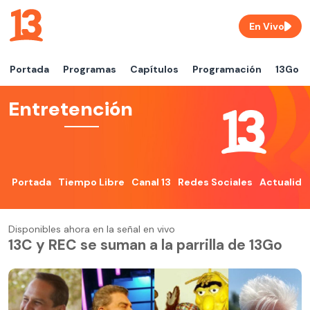
En Vivo
Portada
Programas
Capítulos
Programación
13Go
Entretención
Portada
Tiempo Libre
Canal 13
Redes Sociales
Actualida
Disponibles ahora en la señal en vivo
13C y REC se suman a la parrilla de 13Go