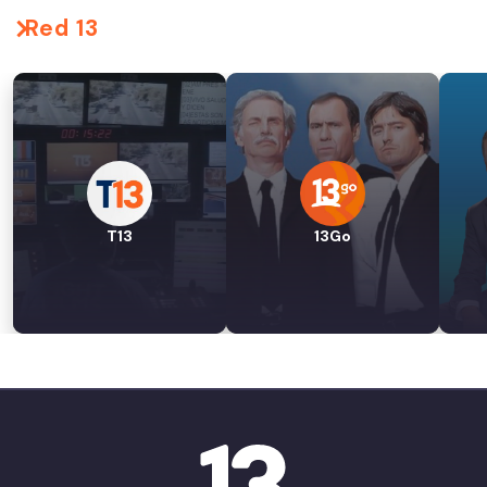
Red 13
T13
13Go