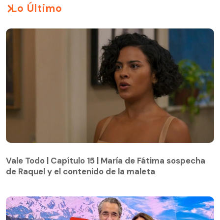
Lo Último
Vale Todo | Capítulo 15 | María de Fátima sospecha
de Raquel y el contenido de la maleta
Vale Todo | Capítulo 15 | María de Fátima sospecha
de Raquel y el contenido de la maleta