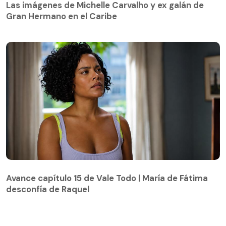
Las imágenes de Michelle Carvalho y ex galán de
Gran Hermano en el Caribe
Avance capítulo 15 de Vale Todo | María de Fátima
desconfía de Raquel
Avance capítulo 15 de Vale Todo | María de Fátima
desconfía de Raquel