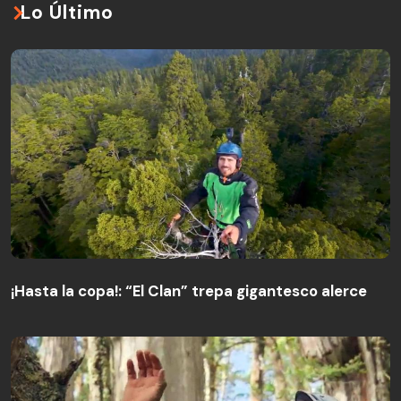
Lo Último
¡Hasta la copa!: “El Clan” trepa gigantesco alerce
¡Hasta la copa!: “El Clan” trepa gigantesco alerce