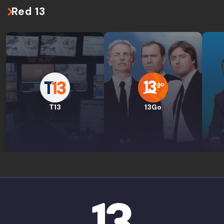
Red 13
T13
13Go