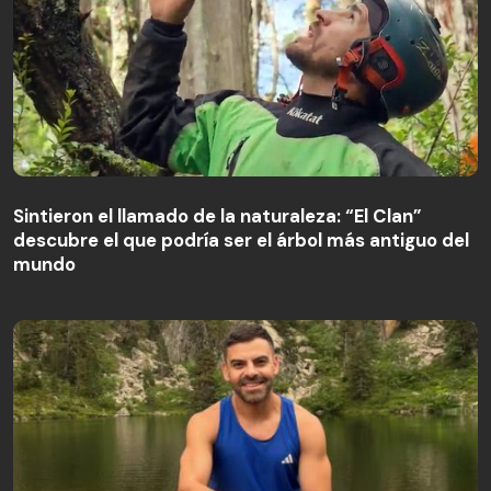
Sintieron el llamado de la naturaleza: “El Clan”
descubre el que podría ser el árbol más antiguo del
Sintieron el llamado de la naturaleza: “El Clan”
mundo
descubre el que podría ser el árbol más antiguo del
mundo