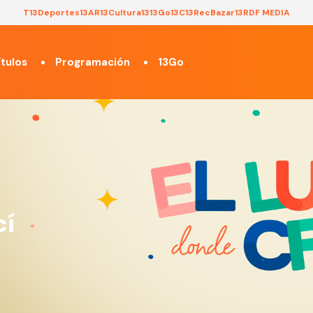
T13
Deportes13
AR13
Cultura13
13Go
13C
13Rec
Bazar13
RDF MEDIA
tulos
Programación
13Go
cí