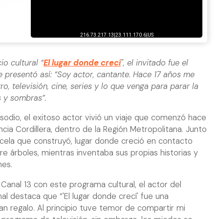
io cultural “
El lugar donde crecí
", el invitado fue el
se presentó así: “Soy actor, cantante. Hace 17 años me
o, televisión, cine, series y lo que venga para parar la
s y sombras”.
odio, el exitoso actor vivió un viaje que comenzó hace
ncia Cordillera, dentro de la Región Metropolitana. Junto
arcela que construyó, lugar donde creció en contacto
re árboles, mientras inventaba sus propias historias y
nes.
n Canal 13 con este programa cultural, el actor del
l destaca que “'El lugar donde crecí' fue una
n regalo. Al principio tuve temor de compartir mi