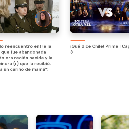
ndo reencuentro entre la
¡Qué dice Chile! Prime | Ca
n que fue abandonada
3
ndo reencuentro entre la
¡Qué dice Chile! Prime | Ca
o era recién nacida y la
n que fue abandonada
3
inera (r) que la recibió:
o era recién nacida y la
a un cariño de mamá”:
inera (r) que la recibió:
a un cariño de mamá”: