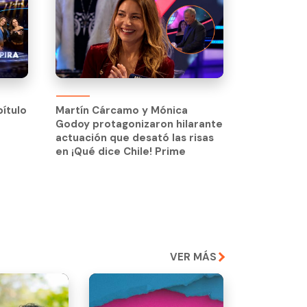
pítulo
Martín Cárcamo y Mónica
Godoy protagonizaron hilarante
pítulo
Martín Cárcamo y Mónica
actuación que desató las risas
Godoy protagonizaron hilarante
en ¡Qué dice Chile! Prime
actuación que desató las risas
en ¡Qué dice Chile! Prime
VER MÁS