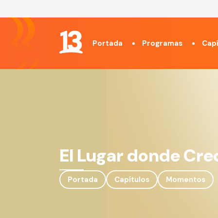
Portada
Programas
Capí
El Lugar donde Cre
Portada
Capítulos
Momentos