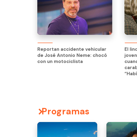
El li
jove
Reportan accidente vehicular
El li
cuand
de José Antonio Neme: chocó
jove
carab
con un motociclista
cuand
“Habí
carab
“Habí
Programas