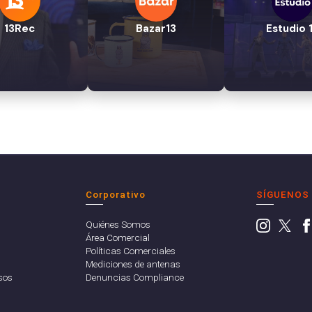
13Rec
Bazar13
Estudio 
Corporativo
SÍGUENOS
Quiénes Somos
Área Comercial
Políticas Comerciales
Mediciones de antenas
sos
Denuncias Compliance