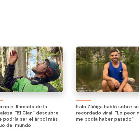
eron el llamado de la
aleza: “El Clan” descubre
eron el llamado de la
Ítalo Zúñiga habló sobre su
e podría ser el árbol más
aleza: “El Clan” descubre
recordado viral: “Lo peor 
guo del mundo
e podría ser el árbol más
me podía haber pasado”
guo del mundo