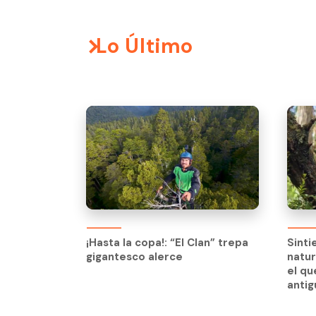
Lo Último
¡Hasta la copa!: “El Clan” trepa
Sinti
gigantesco alerce
natur
¡Hasta la copa!: “El Clan” trepa
Sinti
el qu
gigantesco alerce
natur
anti
el qu
anti