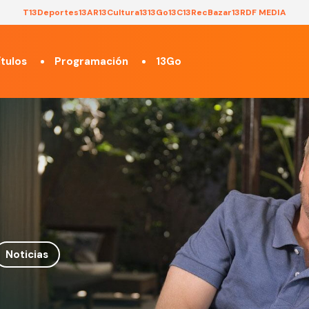
T13
Deportes13
AR13
Cultura13
13Go
13C
13Rec
Bazar13
RDF MEDIA
tulos
Programación
13Go
Noticias