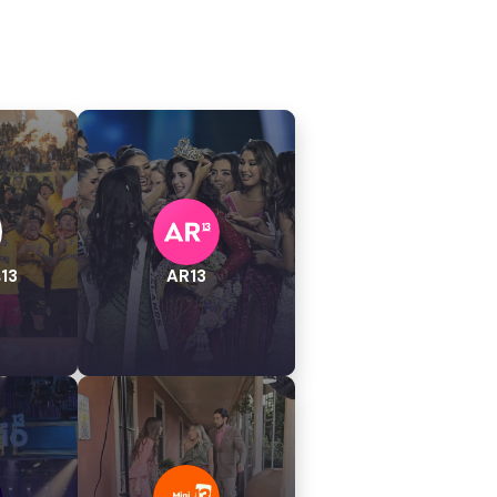
13
AR13