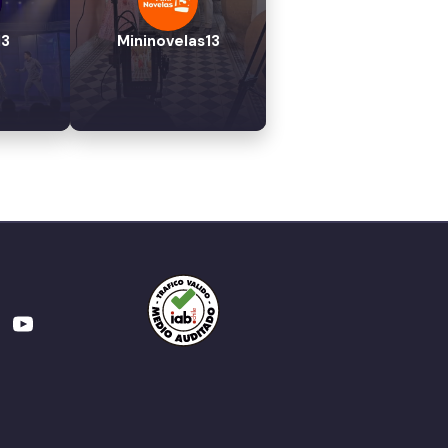
13
Mininovelas13