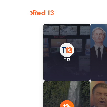
Red 13
T13