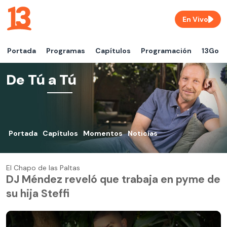
En Vivo
Portada
Programas
Capítulos
Programación
13Go
De Tú a Tú
Portada
Capítulos
Momentos
Noticias
El Chapo de las Paltas
DJ Méndez reveló que trabaja en pyme de
su hija Steffi