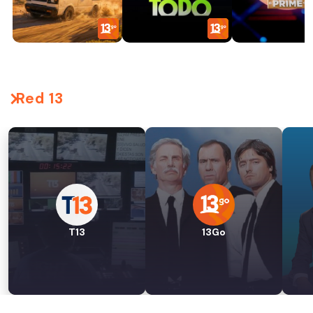
Red 13
T13
13Go