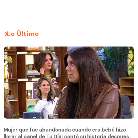
Lo Último
Mujer que fue abandonada cuando era bebé hizo
llorar al panel de Tu Día: contó su historia después
Mujer que fue abandonada cuando era bebé hizo
de 32 años
llorar al panel de Tu Día: contó su historia después