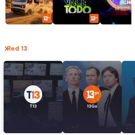
Red 13
T13
13Go