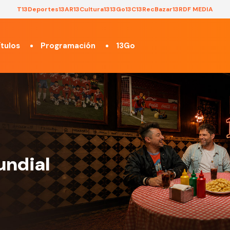
T13
Deportes13
AR13
Cultura13
13Go
13C
13Rec
Bazar13
RDF MEDIA
tulos
Programación
13Go
undial