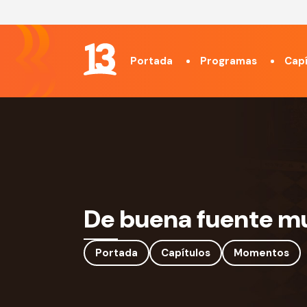
Portada
Programas
Capí
De buena fuente m
Portada
Capítulos
Momentos