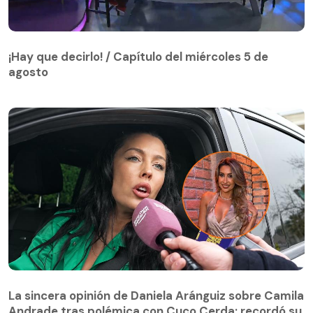
¡Hay que decirlo! / Capítulo del miércoles 5 de
agosto
¡Hay que decirlo! / Capítulo del miércoles 5 de
agosto
La sincera opinión de Daniela Aránguiz sobre Camila
Andrade tras polémica con Cuco Cerda: recordó su
La sincera opinión de Daniela Aránguiz sobre Camila
pasado
Andrade tras polémica con Cuco Cerda: recordó su