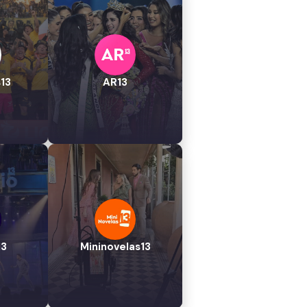
13
AR13
13
Mininovelas13