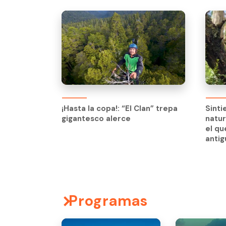
¡Hasta la copa!: “El Clan” trepa
Sinti
gigantesco alerce
natur
¡Hasta la copa!: “El Clan” trepa
Sinti
el qu
gigantesco alerce
natur
anti
el qu
anti
Programas