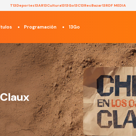
T13
Deportes13
AR13
Cultura13
13Go
13C
13Rec
Bazar13
RDF MEDIA
tulos
Programación
13Go
 Claux