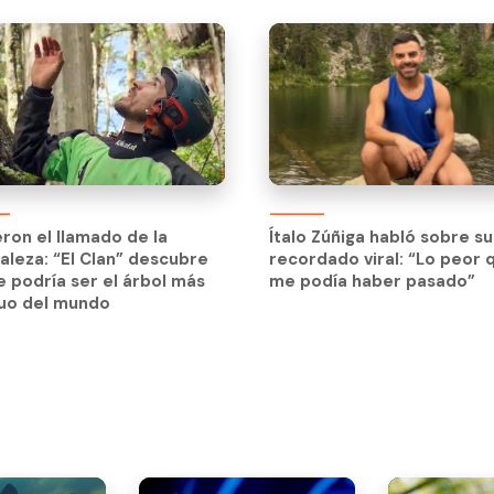
eron el llamado de la
aleza: “El Clan” descubre
eron el llamado de la
Ítalo Zúñiga habló sobre su
e podría ser el árbol más
aleza: “El Clan” descubre
recordado viral: “Lo peor 
guo del mundo
e podría ser el árbol más
me podía haber pasado”
guo del mundo