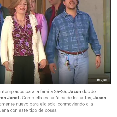
Brujas
contemplados para la familia Sá-Sá,
Jason
decide
ron Janet.
Como ella es fanática de los autos,
Jason
amente nuevo para ella sola, conmoviendo a la
sueña con este tipo de cosas.