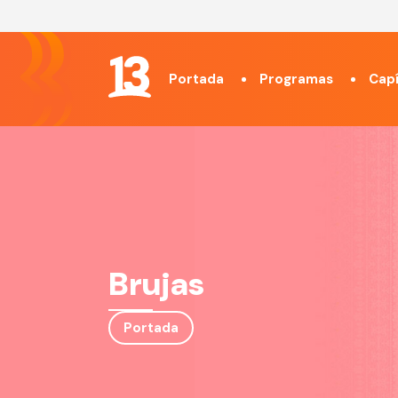
Portada
Programas
Capí
Brujas
Portada