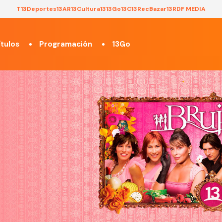
T13
Deportes13
AR13
Cultura13
13Go
13C
13Rec
Bazar13
RDF MEDIA
tulos
Programación
13Go