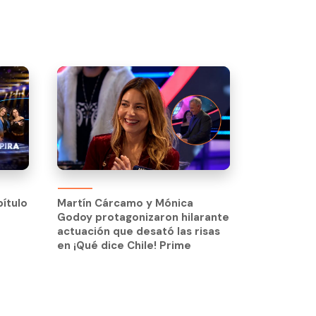
pítulo
Martín Cárcamo y Mónica
Godoy protagonizaron hilarante
pítulo
Martín Cárcamo y Mónica
actuación que desató las risas
Godoy protagonizaron hilarante
en ¡Qué dice Chile! Prime
actuación que desató las risas
en ¡Qué dice Chile! Prime