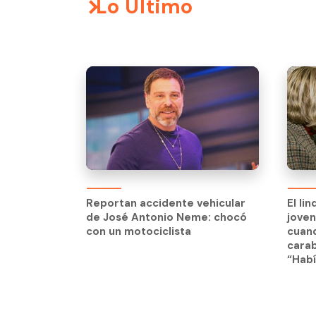
Lo Último
El li
jove
Reportan accidente vehicular
El li
cuand
de José Antonio Neme: chocó
jove
carab
con un motociclista
cuand
“Habí
carab
“Habí