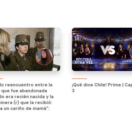
ndo reencuentro entre la
¡Qué dice Chile! Prime | Ca
n que fue abandonada
3
ndo reencuentro entre la
¡Qué dice Chile! Prime | Ca
o era recién nacida y la
n que fue abandonada
3
inera (r) que la recibió:
o era recién nacida y la
a un cariño de mamá”:
inera (r) que la recibió:
a un cariño de mamá”: