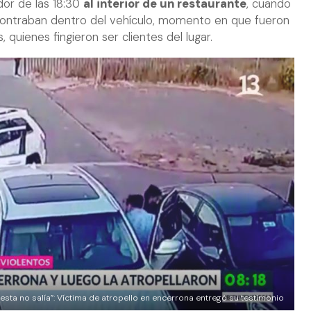
dor de las 18:30
al interior de un restaurante
, cuando
contraban dentro del vehículo, momento en que fueron
 quienes fingieron ser clientes del lugar.
esta no salía”: Víctima de atropello en encerrona entregó su testimonio