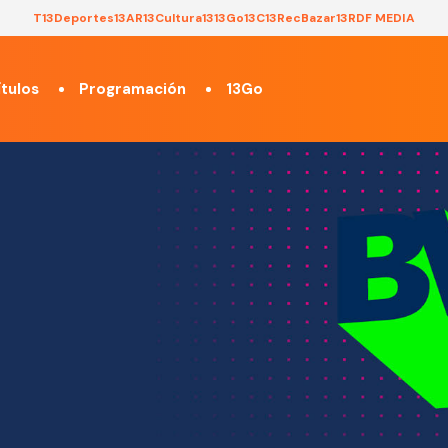
T13
Deportes13
AR13
Cultura13
13Go
13C
13Rec
Bazar13
RDF MEDIA
tulos
Programación
13Go