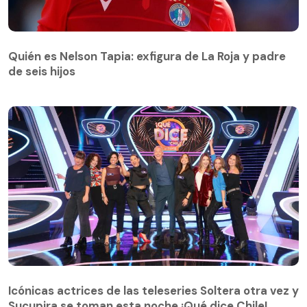
Quién es Nelson Tapia: exfigura de La Roja y padre
de seis hijos
Quién es Nelson Tapia: exfigura de La Roja y padre
de seis hijos
Icónicas actrices de las teleseries Soltera otra vez y
Sucupira se toman esta noche ¡Qué dice Chile!