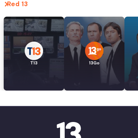
Red 13
T13
13Go