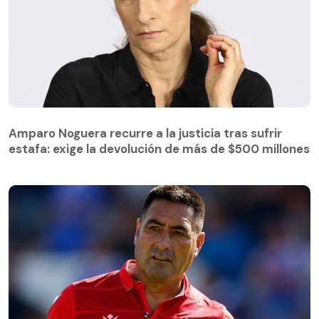
Amparo Noguera recurre a la justicia tras sufrir
estafa: exige la devolución de más de $500 millones
Amparo Noguera recurre a la justicia tras sufrir
estafa: exige la devolución de más de $500 millones