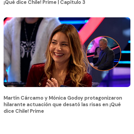
¡Qué dice Chile! Prime | Capítulo 3
Martín Cárcamo y Mónica Godoy protagonizaron
hilarante actuación que desató las risas en ¡Qué
Martín Cárcamo y Mónica Godoy protagonizaron
dice Chile! Prime
hilarante actuación que desató las risas en ¡Qué
dice Chile! Prime