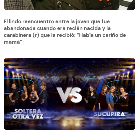
El lindo reencuentro entre la joven que fue
abandonada cuando era recién nacida y la
El lindo reencuentro entre la joven que fue
carabinera (r) que la recibió: “Había un cariño de
abandonada cuando era recién nacida y la
mamá”:
carabinera (r) que la recibió: “Había un cariño de
mamá”:
¡Qué dice Chile! Prime | Capítulo 3