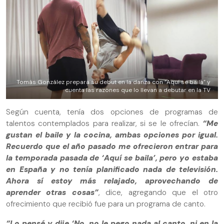
Tomás González prepara su debut en la danza con “Aquí se baila” y
cuenta las razones que lo llevan a debutar en la TV
Según cuenta, tenía dos opciones de programas de
talentos contemplados para realizar, si se le ofrecían.
“Me
gustan el baile y la cocina, ambas opciones por igual.
Recuerdo que el año pasado me ofrecieron entrar para
la temporada pasada de ‘Aquí se baila’, pero yo estaba
en España y no tenía planificado nada de televisión.
Ahora sí estoy más relajado, aprovechando de
aprender otras cosas”
, dice, agregando que el otro
ofrecimiento que recibió fue para un programa de canto.
“Lo pensé y dije ‘No, no le pego nada al canto, ni en la