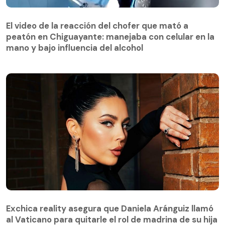
El video de la reacción del chofer que mató a
peatón en Chiguayante: manejaba con celular en la
El video de la reacción del chofer que mató a
mano y bajo influencia del alcohol
peatón en Chiguayante: manejaba con celular en la
mano y bajo influencia del alcohol
Exchica reality asegura que Daniela Aránguiz llamó
al Vaticano para quitarle el rol de madrina de su hija