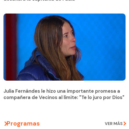
Julia Fernándes le hizo una importante promesa a
compañera de Vecinos al límite: "Te lo juro por Dios"
Julia Fernándes le hizo una importante promesa a
compañera de Vecinos al límite: "Te lo juro por Dios"
Programas
VER MÁS