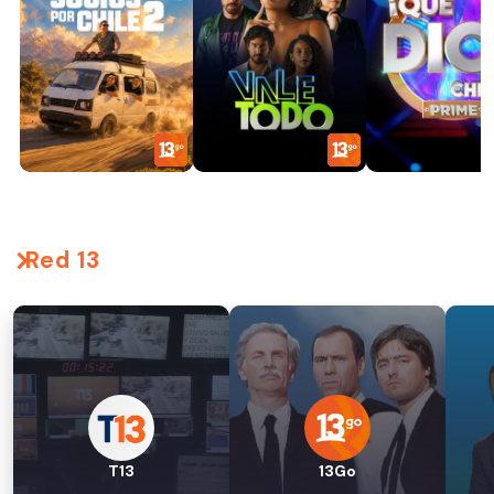
Red 13
T13
13Go