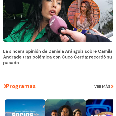
La sincera opinión de Daniela Aránguiz sobre Camila
Andrade tras polémica con Cuco Cerda: recordó su
La sincera opinión de Daniela Aránguiz sobre Camila
pasado
Andrade tras polémica con Cuco Cerda: recordó su
pasado
Programas
VER MÁS