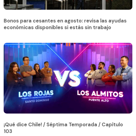
Bonos para cesantes en agosto: revisa las ayudas
económicas disponibles si estás sin trabajo
¡Qué dice Chile! / Séptima Temporada / Capítulo
103
¡Qué dice Chile! / Séptima Temporada / Capítulo
103