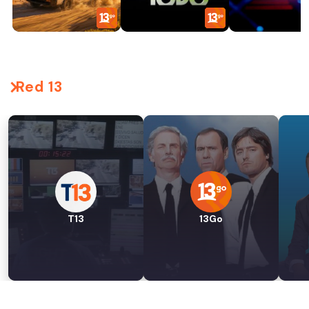
Red 13
T13
13Go