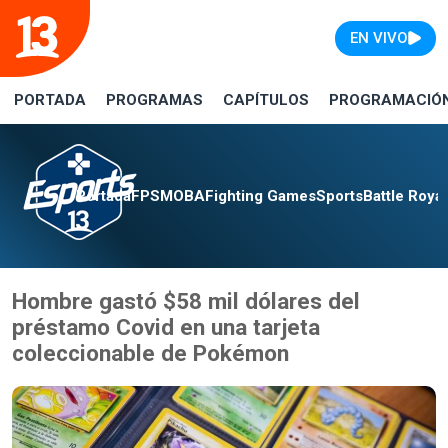
EN VIVO
PORTADA
PROGRAMAS
CAPÍTULOS
PROGRAMACIÓ
Portada
FPS
MOBA
Fighting Games
Sports
Battle Roya
Hombre gastó $58 mil dólares del
préstamo Covid en una tarjeta
coleccionable de Pokémon