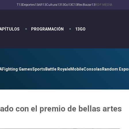
T13
Deportes13
AR13
Cultura13
13Go
13C
13Rec
Bazar13
RDF MEDIA
APÍTULOS
PROGRAMACIÓN
13GO
A
Fighting Games
Sports
Battle Royale
Mobile
Consolas
Random Espo
ado con el premio de bellas artes