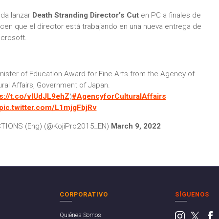
nda lanzar
Death Stranding Director's Cut
en PC a finales de
cen que el director está trabajando en una nueva entrega de
icrosoft.
ister of Education Award for Fine Arts from the Agency of
ural Affairs, Government of Japan.
s://t.co/vlUdJL9ehZ
)
#AgencyforCulturalAffairs
pic.twitter.com/L1mjgFbjRv
IONS (Eng) (@KojiPro2015_EN)
March 9, 2022
CORPORATIVO
SÍGUENOS
Quiénes Somos