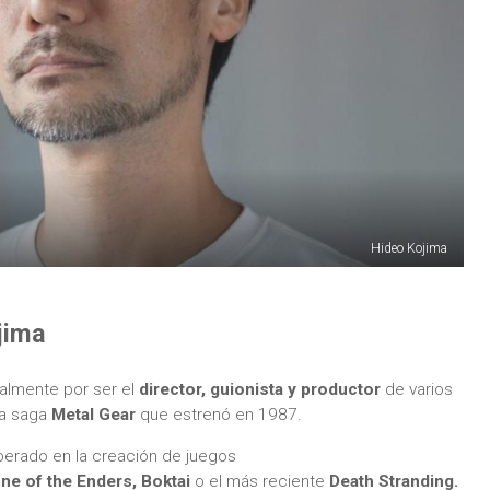
Hideo Kojima
jima
almente por ser el
director, guionista y productor
de varios
la saga
Metal Gear
que estrenó en 1987.
perado en la creación de juegos
ne of the Enders, Boktai
o el más reciente
Death Stranding.