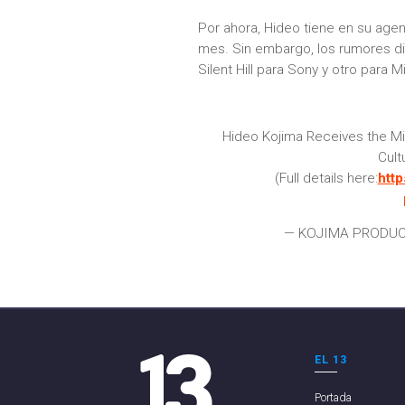
Por ahora, Hideo tiene en su age
mes. Sin embargo, los rumores di
Silent Hill para Sony y otro para M
Hideo Kojima Receives the Min
Cult
(Full details here:
http
— KOJIMA PRODUCT
EL 13
Portada