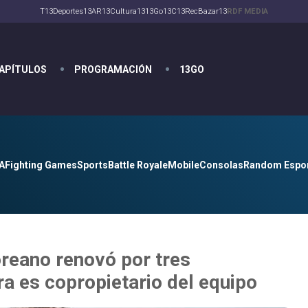
T13
Deportes13
AR13
Cultura13
13Go
13C
13Rec
Bazar13
RDF MEDIA
APÍTULOS
PROGRAMACIÓN
13GO
A
Fighting Games
Sports
Battle Royale
Mobile
Consolas
Random Espo
oreano renovó por tres
a es copropietario del equipo