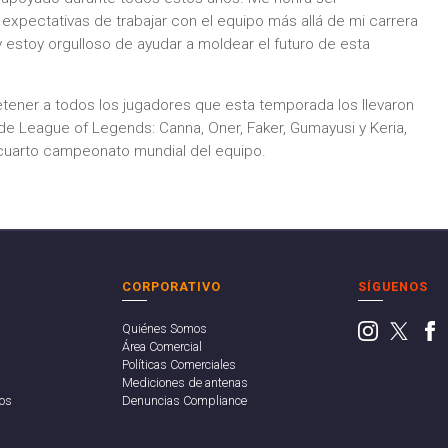
 expectativas de trabajar con el equipo más allá de mi carrera
estoy orgulloso de ayudar a moldear el futuro de esta
etener a todos los jugadores que esta temporada los llevaron
 de League of Legends: Canna, Oner, Faker, Gumayusi y Keria,
 cuarto campeonato mundial del equipo.
CORPORATIVO
SÍGUENOS
Quiénes Somos
Área Comercial
Políticas Comerciales
Mediciones de antenas
os
Denuncias Compliance