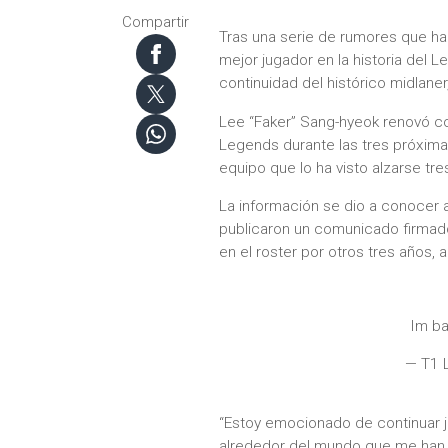
Compartir
Tras una serie de rumores que ha
mejor jugador en la historia del 
continuidad del histórico midlaner
Lee “Faker” Sang-hyeok renovó co
Legends durante las tres próxim
equipo que lo ha visto alzarse 
La información se dio a conocer a
publicaron un comunicado firmado
en el roster por otros tres años,
Im b
— T1 
“Estoy emocionado de continuar j
alrededor del mundo que me han 