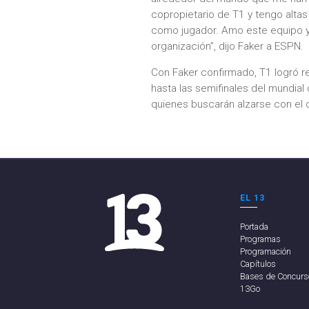
copropietario de T1 y tengo altas
como jugador. Amo este equipo y 
organización”, dijo Faker a ESPN.
Con Faker confirmado, T1 logró r
hasta las semifinales del mundial
quienes buscarán alzarse con el
EL 13
Portada
Programas
Programación
Capítulos
Bases de Concurs
13Go