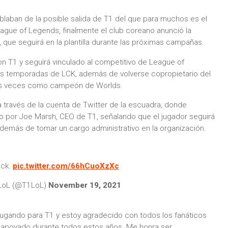
blaban de la posible salida de T1 del que para muchos es el
League of Legends, finalmente el club coreano anunció la
, que seguirá en la plantilla durante las próximas campañas.
n T1 y seguirá vinculado al competitivo de League of
as temporadas de LCK, además de volverse copropietario del
tres veces como campeón de Worlds.
 través de la cuenta de Twitter de la escuadra, donde
 por Joe Marsh, CEO de T1, señalando que el jugador seguirá
 además de tomar un cargo administrativo en la organización.
ack.
pic.twitter.com/66hCuoXzXc
LoL (@T1LoL)
November 19, 2021
ugando para T1 y estoy agradecido con todos los fanáticos
apoyado durante todos estos años. Me honra ser