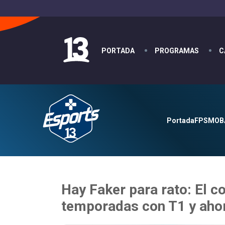
PORTADA
PROGRAMAS
C
Portada
FPS
MOB
Hay Faker para rato: El c
temporadas con T1 y ahor