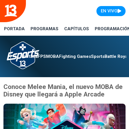
EN VIVO
PORTADA
PROGRAMAS
CAPÍTULOS
PROGRAMACIÓ
Portada
FPS
MOBA
Fighting Games
Sports
Battle Roya
Conoce Melee Mania, el nuevo MOBA de
Disney que llegará a Apple Arcade