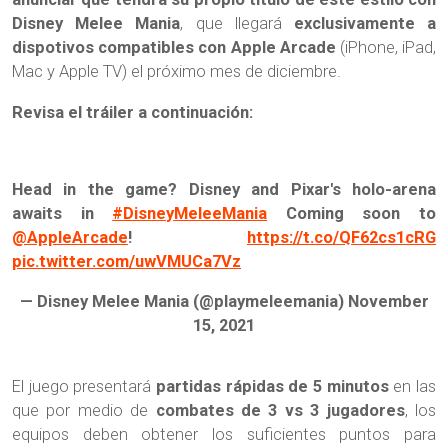
Disney Melee Mania
, que llegará
exclusivamente a
dispotivos compatibles con Apple Arcade
(iPhone, iPad,
Mac y Apple TV) el próximo mes de diciembre.
Revisa el tráiler a continuación:
Head in the game? Disney and Pixar's holo-arena
awaits in
#DisneyMeleeMania
Coming soon to
@AppleArcade
!
https://t.co/QF62cs1cRG
pic.twitter.com/uwVMUCa7Vz
— Disney Melee Mania (@playmeleemania)
November
15, 2021
El juego presentará
partidas rápidas de 5 minutos
en las
que por medio de
combates de 3 vs 3 jugadores
, los
equipos deben obtener los suficientes puntos para