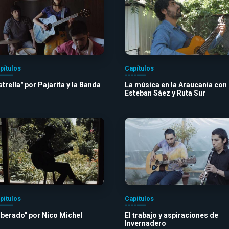
pítulos
Capítulos
strella" por Pajarita y la Banda
La música en la Araucanía con
Esteban Sáez y Ruta Sur
pítulos
Capítulos
iberado" por Nico Michel
El trabajo y aspiraciones de
Invernadero