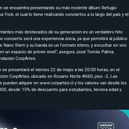
n se encuentra presentando su más reciente álbum Refugio
York, el cual lo tiene realizando conciertos a lo largo del país y el
antantes más destacados de su generación es un verdadero hito
e concierto será una experiencia única, ya que permitirá al público
 de Nano Stern y su banda en un formato íntimo, y escuchar en vivo
en un espacio de primer nivel”, asegura José Tomás Palma,
undación CorpArtes.
 se presentará el viernes 22 de mayo a las 20:00 horas, en el
ión CorpArtes, ubicado en Rosario Norte #660, piso -2, Las
 pueden adquirir en www.corpartes.cl y los valores van desde los
000, desde 15% de descuento para estudiantes, tercera edad y