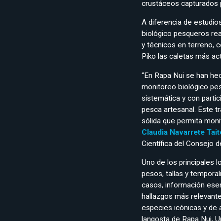
crustáceos capturados p
A diferencia de estudios
biológico pesqueros rea
y técnicos en terreno, 
Piko las caletas más a
“En Rapa Nui se han he
monitoreo biológico pes
sistemática y con partic
pesca artesanal. Este t
sólida que permita monit
Claudia Navarrete Tait
Científica del Consejo d
Uno de los principales 
pesos, tallas y tempora
casos, información esenc
hallazgos más relevante
especies icónicas y de a
langosta de Rapa Nui, Ur