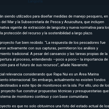
Langosta
án siendo utilizados para diseñar medidas de manejo pesquero, en
 del Mar y la Subsecretaría de Pesca y Acuicultura, que incluyen
mativa vigente de extracción de langosta y nueva normativa para lo
la protección del recurso y la sostenibilidad a largo plazo.
proyecto fue bien recibido. “La respuesta de los pescadores fue
on activamente con sus capturas, permitieron los análisis y
ento tradicional. A pesar del cansancio y las tareas propias de la
apertura al proceso, entendiendo —poco a poco— la importancia de
ción para el futuro de sus recursos”, añade Navarrete.
ecial relevancia considerando que Rapa Nui es un Área Marina
ento internacional. Sin embargo, actualmente no existen fondos
estinados a este tipo de monitoreos en la isla. Por ello, uno de lo
el proyecto fue construir propuestas técnicas y presupuestarias que
istema de monitoreo continuo y con base comunitaria.
proyecto es que no solo obtuvimos una foto del estado actual de lo