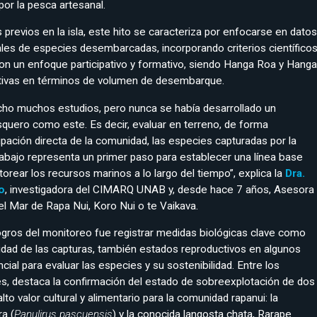
or la pesca artesanal.
 previos en la isla, este hito se caracteriza por enfocarse en datos
les de especies desembarcadas, incorporando criterios científico
con un enfoque participativo y formativo, siendo Hanga Roa y Hanga
ctivas en términos de volumen de desembarque.
cho muchos estudios, pero nunca se había desarrollado un
quero como este. Es decir, evaluar en terreno, de forma
ipación directa de la comunidad, las especies capturadas por la
rabajo representa un primer paso para establecer una línea base
orear los recursos marinos a lo largo del tiempo”, explica la
Dra.
o
, investigadora del CIMARQ UNAB y, desde hace 7 años, Asesora
el Mar de Rapa Nui, Koro Nui o te Vaikava.
logros del monitoreo fue registrar medidas biológicas clave como
lidad de las capturas, también estados reproductivos en algunos
ial para evaluar las especies y su sostenibilidad. Entre los
s, destaca la confirmación del estado de sobreexplotación de dos
lto valor cultural y alimentario para la comunidad rapanui: la
a (
Panulirus pascuensis
) y la conocida langosta chata, Rarape