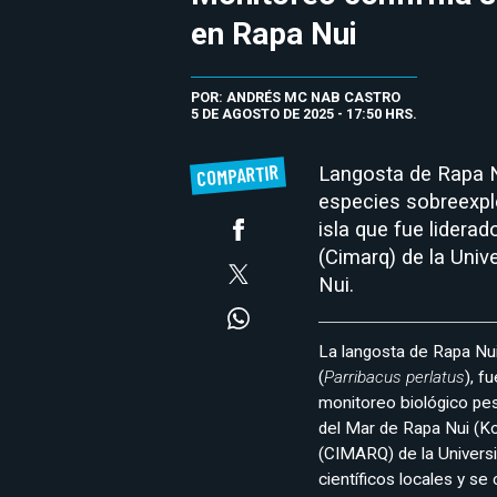
en Rapa Nui
POR: ANDRÉS MC NAB CASTRO
5 DE AGOSTO DE 2025 - 17:50 HRS.
COMPARTIR
Langosta de Rapa N
especies sobreexpl
isla que fue lidera
(Cimarq) de la Univ
Nui.
La langosta de Rapa Nu
(
Parribacus perlatus
), f
monitoreo biológico pesq
del Mar de Rapa Nui (Ko
(CIMARQ) de la Univers
científicos locales y s