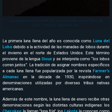
La primera luna llena del año es conocida como "Luna del
Lobo". Créditos: Agencia Uno.
La primera luna llena del año es conocida como
Luna del
Lobo
debido a la actividad de las manadas de lobos durante
el invierno en el norte de Estados Unidos. Este término
proviene de la lengua
Sioux
y se interpreta como “los lobos
corren juntos”. La tradición de asignar nombres específicos
a cada luna llena fue popularizada por la revista
Farmer’s
Almanac
en la década de 1930, inspirándose en
denominaciones utilizadas por diversas tribus nativas
americanas.
Además de este nombre, la luna llena de enero recibe otras
denominaciones según las distintas culturas indígenas: los
Cherokee
la llaman "luna fría", los
Lakota
la conocen como