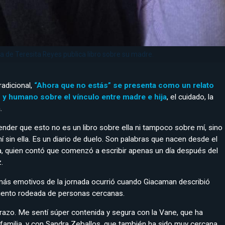
ja de Teresita Reyes publica libro sobre su madre.
adicional,
“Ahora que no estás” se presenta como un relato
y humano sobre el vínculo entre madre e hija
, el cuidado, la
.
nder que esto no es un libro sobre ella ni tampoco sobre mí, sino
í sin ella. Es un diario de duelo. Son palabras que nacen desde el
ra, quien contó que comenzó a escribir apenas un día después del
.
s emotivos de la jornada ocurrió cuando Giacaman describió
iento rodeada de personas cercanas.
razo. Me sentí súper contenida y segura con la Vane, que ha
familia, y con Sandra Zeballos, que también ha sido muy cercana.