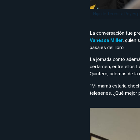
Hija de Teresita Reyes p
La conversación fue pr
Vanessa Miller
, quien
pasajes del libro.
La jornada contó además
certamen, entre ellos L
Quintero, además de la 
“Mi mamá estaría choch
teleseries. ¿Qué mejor p