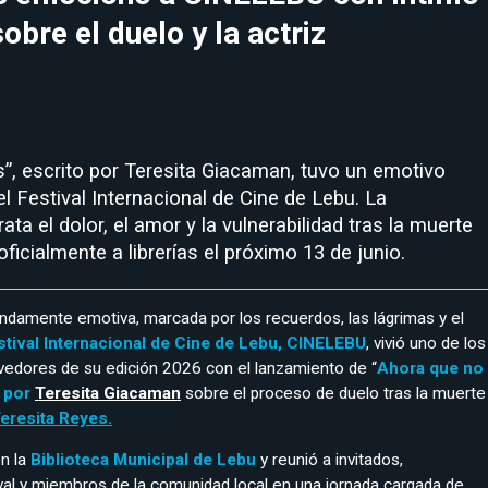
obre el duelo y la actriz
”, escrito por Teresita Giacaman, tuvo un emotivo
l Festival Internacional de Cine de Lebu. La
rata el dolor, el amor y la vulnerabilidad tras la muerte
 oficialmente a librerías el próximo 13 de junio.
damente emotiva, marcada por los recuerdos, las lágrimas y el
stival Internacional de Cine de Lebu, CINELEBU
, vivió uno de los
ores de su edición 2026 con el lanzamiento de “
Ahora que no
o por
Teresita Giacaman
sobre el proceso de duelo tras la muerte
Teresita Reyes.
en la
Biblioteca Municipal de Lebu
y reunió a invitados,
val y miembros de la comunidad local en una jornada cargada de