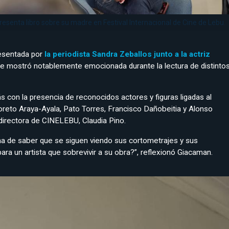
resenta libro sobre su madre en Festival Internacional de Cine de Lebu.
esentada por
la periodista Sandra Zeballos junto a la actriz
 se mostró notablemente emocionada durante la lectura de distinto
 con la presencia de reconocidos actores y figuras ligadas al
oreto Araya-Ayala, Pato Torres, Francisco Dañobeitia y Alonso
directora de CINELEBU, Claudia Pino.
a de saber que se siguen viendo sus cortometrajes y sus
ara un artista que sobrevivir a su obra?”, reflexionó Giacaman.