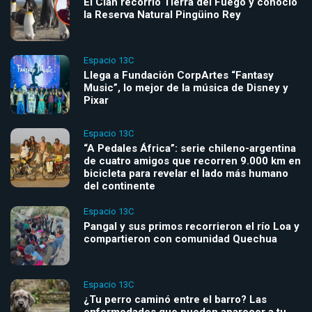
El Clan recorrió Tierra del Fuego y conoció
la Reserva Natural Pingüino Rey
Espacio 13C
Llega a Fundación CorpArtes “Fantasy
Music”, lo mejor de la música de Disney y
Pixar
Espacio 13C
“A Pedales África”: serie chileno-argentina
de cuatro amigos que recorren 9.000 km en
bicicleta para revelar el lado más humano
del continente
Espacio 13C
Pangal y sus primos recorrieron el río Loa y
compartieron con comunidad Quechua
Espacio 13C
¿Tu perro caminó entre el barro? Las
enfermedades que pueden aparecer a tu