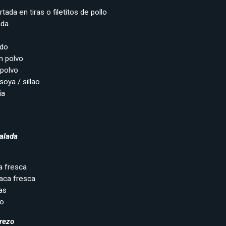
ada en tiras o filetitos de pollo
ada
ado
n polvo
 polvo
oya / sillao
ia
salada
a fresca
aca fresca
as
do
erezo