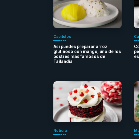
Capítulos
Ca
Así puedes preparar arroz
Có
glutinoso con mango, uno de los
pe
postres más famosos de
es
Tailandia
Noticia
Mo