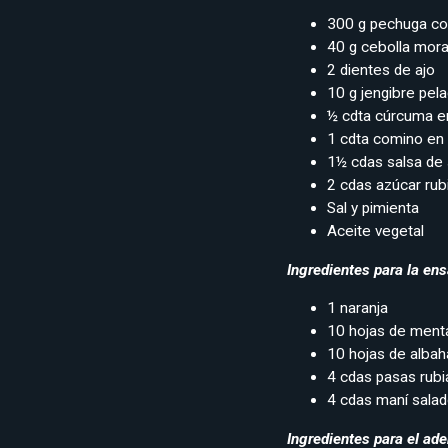
300 g pechuga cort
40 g cebolla mor
2 dientes de ajo
10 g jengibre pel
½ cdta cúrcuma e
1 cdta comino en
1½ cdas salsa de s
2 cdas azúcar rub
Sal y pimienta
Aceite vegetal
Ingredientes para la en
1 naranja
10 hojas de ment
10 hojas de albah
4 cdas pasas rubi
4 cdas maní sala
Ingredientes para el ad