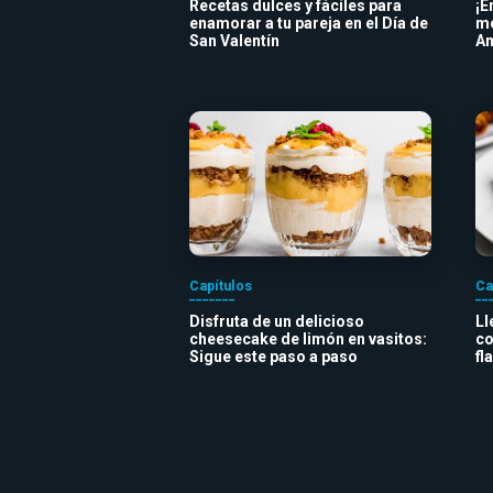
Recetas dulces y fáciles para
¡E
enamorar a tu pareja en el Día de
me
San Valentín
An
Capítulos
Ca
Disfruta de un delicioso
Ll
cheesecake de limón en vasitos:
co
Sigue este paso a paso
fl