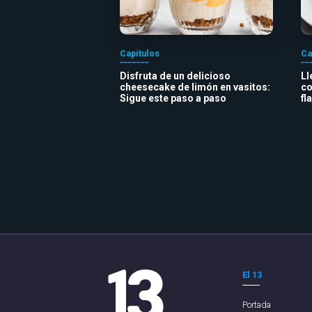
Capítulos
Ca
Disfruta de un delicioso
Ll
cheesecake de limón en vasitos:
co
Sigue este paso a paso
fl
El 13
Portada