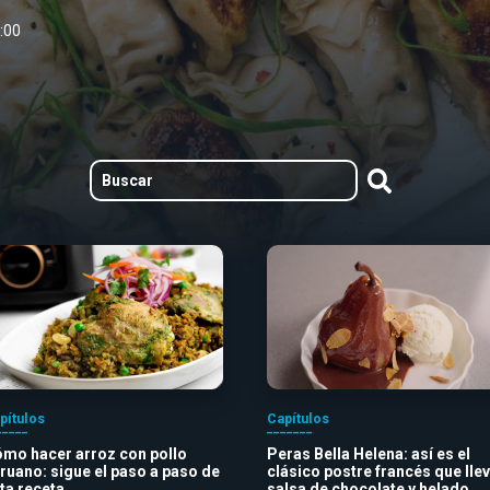
:00
pítulos
Capítulos
mo hacer arroz con pollo
Peras Bella Helena: así es el
ruano: sigue el paso a paso de
clásico postre francés que lle
ta receta
salsa de chocolate y helado