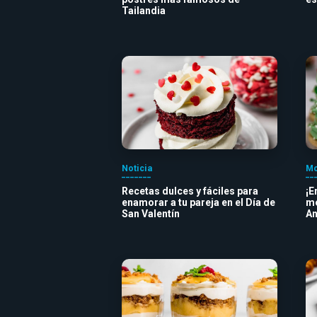
Tailandia
Noticia
Mo
Recetas dulces y fáciles para
¡E
enamorar a tu pareja en el Día de
me
San Valentín
An