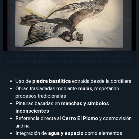
Cóndor en lienzo. Pintado por la artista Ángela Leible y
expuesto en el Centro Cultural de Lo Barnechea. Créditos: 13C.
Uso de
piedra basáltica
extraída desde la cordillera
Obras trasladadas mediante
mulas
, respetando
procesos tradicionales
Pinturas basadas en
manchas y símbolos
inconscientes
Referencia directa al
Cerro El Plomo
y cosmovisión
andina
Integración de
agua y espacio
como elementos