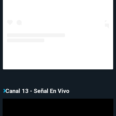
Una publicación compartida de Canal 13C
(@canal_13c)
Canal 13 - Señal En Vivo