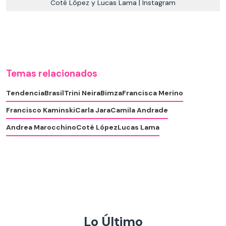
Coté López y Lucas Lama | Instagram
Temas relacionados
Tendencia
Brasil
Trini Neira
Bimza
Francisca Merino
Francisco Kaminski
Carla Jara
Camila Andrade
Andrea Marocchino
Coté López
Lucas Lama
Lo Último