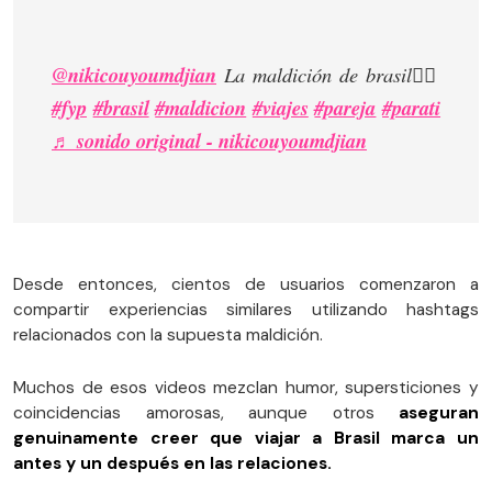
@nikicouyoumdjian
La maldición de brasil🙂‍↕️
#fyp
#brasil
#maldicion
#viajes
#pareja
#parati
♬ sonido original - nikicouyoumdjian
Desde entonces, cientos de usuarios comenzaron a
compartir experiencias similares utilizando hashtags
relacionados con la supuesta maldición.
Muchos de esos videos mezclan humor, supersticiones y
coincidencias amorosas, aunque otros
aseguran
genuinamente creer que viajar a Brasil marca un
antes y un después en las relaciones.