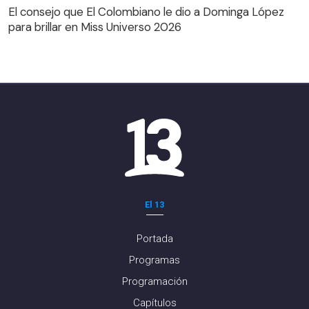
para brillar en Miss Universo 2026
El consejo que El Colombiano le dio a Dominga López
para brillar en Miss Universo 2026
El 13
Portada
Programas
Programación
Capítulos