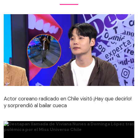
Actor coreano radicado en Chile visitó ¡Hay que decirlo!
y sorprendió al bailar cueca
Actor coreano radicado en Chile visitó ¡Hay que decirlo!
y sorprendió al bailar cueca