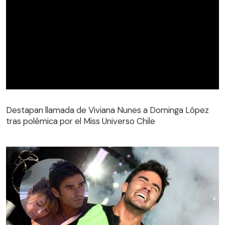
Destapan llamada de Viviana Nunes a Dominga López
tras polémica por el Miss Universo Chile
Destapan llamada de Viviana Nunes a Dominga López
tras polémica por el Miss Universo Chile