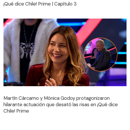
¡Qué dice Chile! Prime | Capítulo 3
Martín Cárcamo y Mónica Godoy protagonizaron
hilarante actuación que desató las risas en ¡Qué dice
Martín Cárcamo y Mónica Godoy protagonizaron
Chile! Prime
hilarante actuación que desató las risas en ¡Qué dice
Chile! Prime