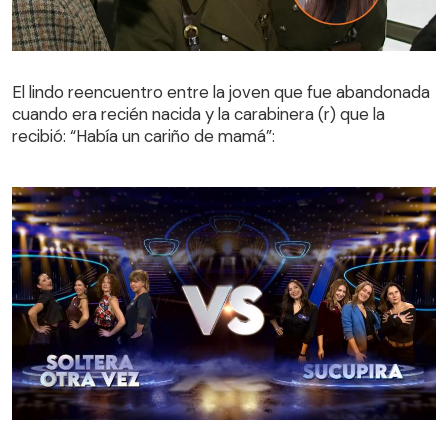
El lindo reencuentro entre la joven que fue abandonada
cuando era recién nacida y la carabinera (r) que la
El lindo reencuentro entre la joven que fue abandonada
recibió: “Había un cariño de mamá”:
cuando era recién nacida y la carabinera (r) que la
recibió: “Había un cariño de mamá”:
¡Qué dice Chile! Prime | Capítulo 3