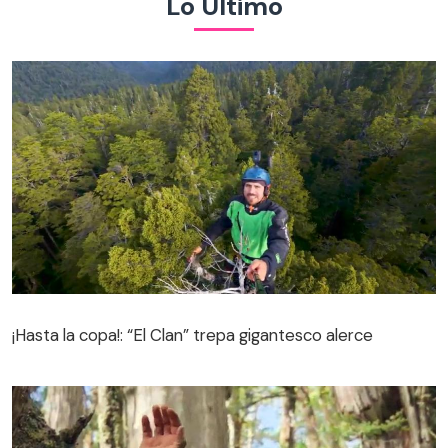
Lo Último
¡Hasta la copa!: “El Clan” trepa gigantesco alerce
¡Hasta la copa!: “El Clan” trepa gigantesco alerce