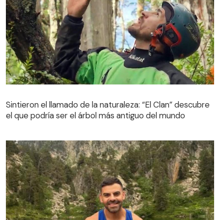
Sintieron el llamado de la naturaleza: “El Clan” descubre
el que podría ser el árbol más antiguo del mundo
Sintieron el llamado de la naturaleza: “El Clan” descubre
el que podría ser el árbol más antiguo del mundo