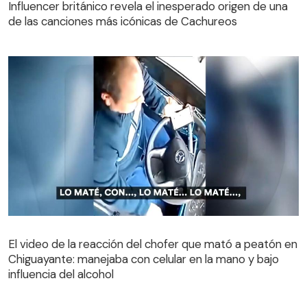
Influencer británico revela el inesperado origen de una
de las canciones más icónicas de Cachureos
El video de la reacción del chofer que mató a peatón en
Chiguayante: manejaba con celular en la mano y bajo
El video de la reacción del chofer que mató a peatón en
influencia del alcohol
Chiguayante: manejaba con celular en la mano y bajo
influencia del alcohol