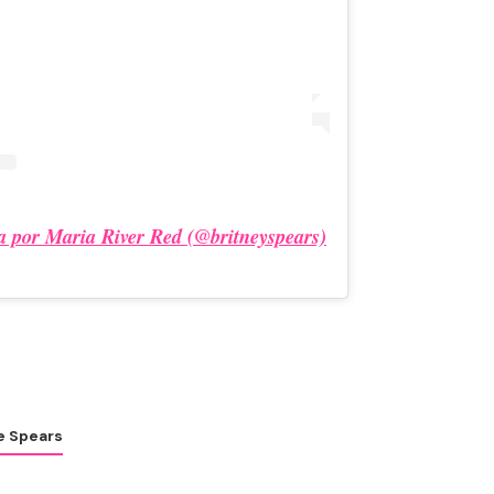
a por Maria River Red (@britneyspears)
e Spears