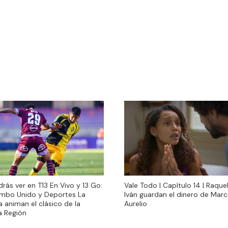
Vale Todo | Capítulo 14 | Raque
rás ver en T13 En Vivo y 13 Go:
Vale Todo | Capítulo 14 | Raque
Iván guardan el dinero de Mar
mbo Unido y Deportes La
Iván guardan el dinero de Mar
Aurelio
 animan el clásico de la
Aurelio
a Región