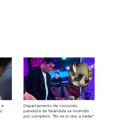
l e
l e
Departamento de conocido
co
co
panelista de farándula se incendió
por completo: “No se lo doy a nadie”