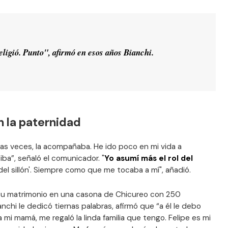
eligió. Punto", afirmó en esos años Bianchi.
n la paternidad
has veces, la acompañaba. He ido poco en mi vida a
ba”, señaló el comunicador. "
Yo asumí más el rol del
l del sillón'. Siempre como que me tocaba a mí", añadió.
 su matrimonio en una casona de Chicureo con 250
anchi le dedicó tiernas palabras, afirmó que “a él le debo
 mi mamá, me regaló la linda familia que tengo. Felipe es mi