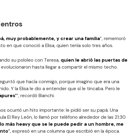
uentros
á, muy probablemente, y crear una familia
”, rememoró
o en que conoció a Elisa, quien tenía solo tres años.
ndo su pololeo con Teresa,
quien le abrió las puertas de
s evolucionaron hasta llegar a compartir el mismo techo.
reguntó que hacía conmigo, porque imagino que era una
do. Y la Elisa le dio a entender que sí le tincaba. Pero le
apures’
”, recordó Bianchi.
os ocurrió un hito importante: le pidió ser su papá. Una
cula El Rey León, lo llamó por teléfono alrededor de las 21:30
 lo más heavy que se le puede pedir a un hombre, me
unto
”, expresó en una columna que escribió en la época.