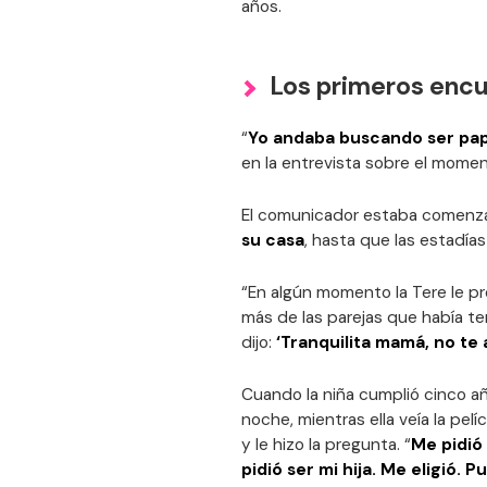
años.
Los primeros enc
“
Yo andaba buscando ser pap
en la entrevista sobre el moment
El comunicador estaba comenza
su casa
, hasta que las estadía
“En algún momento la Tere le p
más de las parejas que había teni
dijo:
‘Tranquilita mamá, no te 
Cuando la niña cumplió cinco añ
noche, mientras ella veía la pelí
y le hizo la pregunta. “
Me pidió
pidió ser mi hija. Me eligió. P