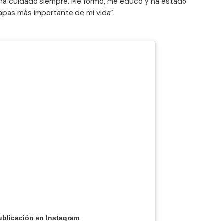
 ha cuidado siempre. Me formó, me educó y ha estado
apas más importante de mi vida”.
ublicación en Instagram