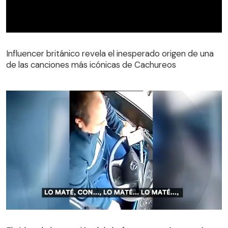
Influencer británico revela el inesperado origen de una
de las canciones más icónicas de Cachureos
El video de la reacción del chofer que mató a peatón en
Chiguayante: manejaba con celular en la mano y bajo