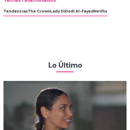
Tendencias
The Crown
Lady Di
Dodi Al-Fayed
Netflix
Lo Último