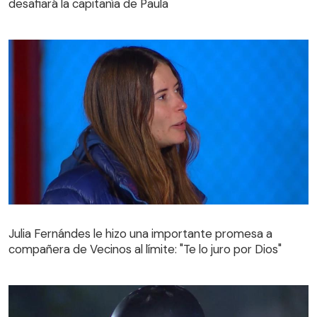
desafiará la capitanía de Paula
Julia Fernándes le hizo una importante promesa a
compañera de Vecinos al límite: "Te lo juro por Dios"
Julia Fernándes le hizo una importante promesa a
compañera de Vecinos al límite: "Te lo juro por Dios"