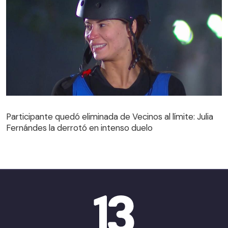
Participante quedó eliminada de Vecinos al límite: Julia
Fernándes la derrotó en intenso duelo
Participante quedó eliminada de Vecinos al límite: Julia
Fernándes la derrotó en intenso duelo