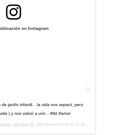
ublicación en Instagram
 jardín infantil... la vida nos separó, pero
ida ) y nos volvió a unir... #tbt #amor
ristián Sánchez B.
(@crissancheztv) el
11 Jun, 2020 a las 3:32 PDT