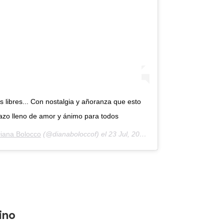
 libres... Con nostalgia y añoranza que esto
azo lleno de amor y ánimo para todos
iana Bolocco
(@dianaboloccof) el
23 Jul, 2020 a las 4:57 PDT
ino