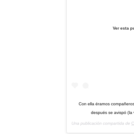
Ver esta p
Con ella éramos compañeros de
después se avispó (la v
Una publicación compartida de
C