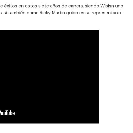
éxitos en estos siete años de carrera, siendo Wisisn uno
, así también como Ricky Martin quien es su representante